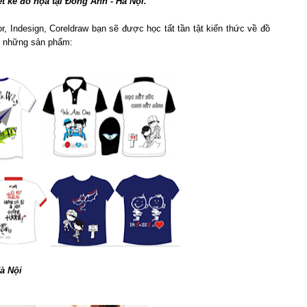
ết kế đồ họa tại Đông Anh - Hà Nội.
r, Indesign, Coreldraw bạn sẽ được học tất tần tật kiến thức về đồ
ợc những sản phẩm:
à Nội