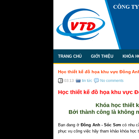
TRANG CHỦ
GIỚI THIỆU
KHÓA H
Học thiết kế đồ họa khu vực Đông Anh
03:13
tin tức
No comments
Học thiết kế đồ họa khu vực 
Khóa học thiết 
Bởi thành công là không n
Bạn đang ở
Đông Anh - Sóc Sơn
có nhu cầ
phục vụ công việc hãy tham khảo khóa học 