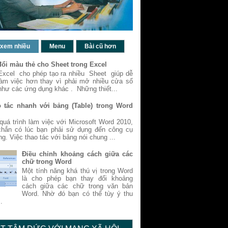
 xem nhiều
Menu
Bài cũ hơn
đổi màu thẻ cho Sheet trong Excel
Excel cho phép tạo ra nhiều Sheet giúp dễ
làm việc hơn thay vì phải mở nhiều cửa sổ
như các ứng dụng khác . Những thiết...
 tác nhanh với bảng (Table) trong Word
quá trình làm việc với Microsoft Word 2010,
chắn có lúc bạn phải sử dụng đến công cụ
ng. Việc thao tác với bảng nói chung ...
Điều chỉnh khoảng cách giữa các
chữ trong Word
Một tính năng khá thú vị trong Word
là cho phép bạn thay đổi khoảng
cách giữa các chữ trong văn bản
Word. Nhờ đó bạn có thể tùy ý thu
.