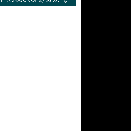
ỆT TÂM ĐỨC VỚI MẠNG XÃ HỘI