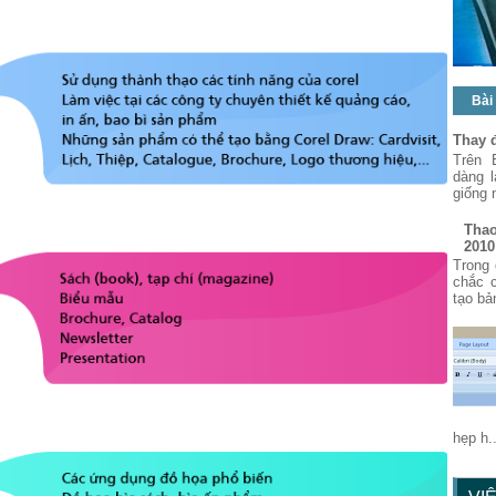
Bài
Thay 
Trên 
dàng 
giống 
Thao
2010
Trong 
chắc 
tạo bả
hẹp h..