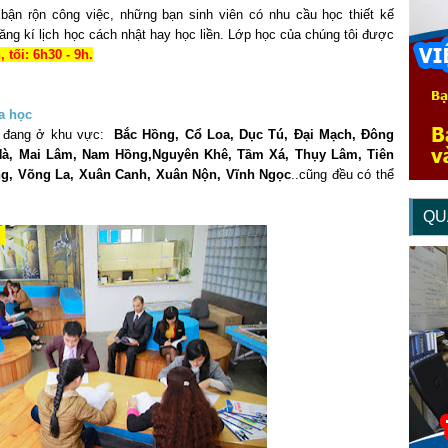
bận rộn công việc, những bạn sinh viên có nhu cầu học thiết kế
ăng kí lịch học cách nhật hay học liền. Lớp học của chúng tôi được
 tối: 6h30 - 9h.
ạn đang ở khu vực:
Bắc Hồng, Cổ Loa, Dục Tú, Đại Mạch, Đông
 Hà, Mai Lâm, Nam Hồng,Nguyên Khê, Tầm Xá, Thụy Lâm, Tiên
ng, Võng La, Xuân Canh, Xuân Nộn, Vĩnh Ngọc
..cũng đều có thể
QU