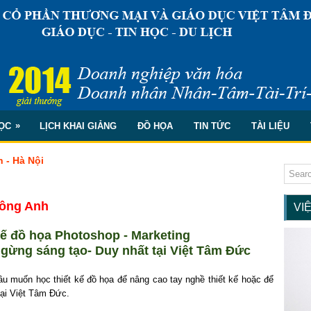
»
ỌC
LỊCH KHAI GIẢNG
ĐỒ HỌA
TIN TỨC
TÀI LIỆU
 - Hà Nội
Đông Anh
VI
kế đồ họa Photoshop - Marketing
gừng sáng tạo- Duy nhất tại Việt Tâm Đức
u muốn học thiết kế đồ họa để nâng cao tay nghề thiết kế hoặc để
tại Việt Tâm Đức.