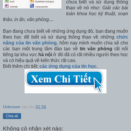
chưa biết và sử dụng thông
thạo về nó như:
Giải các bài
toán khoa học kỹ thuật, soạn
thảo, in ấn, văn phòng....
Bạn đang chưa biết về những ứng dụng đó, bạn đang muốn
theo học để biết và sử dụng thông thạo về những
chức
năng của tin văn phòng
, hôm nay mình muốn chia sẻ cho
các bạn một trung tâm đào tạo về
tin văn phòng
rất nổi
tiếng tại khu vực
hà nội
ở đó đã có rất nhiều người theo học
và có hiệu quả về kiến thức rất cao.
Biết thêm chi tiết:
các ứng dụng của tin học.
Unknown
vào lúc
01:56
Chia sẻ
Không có nhận xét nào: