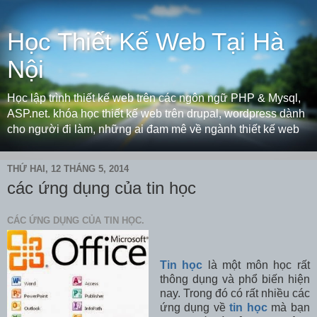
Học Thiết Kế Web Tại Hà
Nội
Học lập trình thiết kế web trên các ngôn ngữ PHP & Mysql,
ASP.net. khóa học thiết kế web trên drupal, wordpress dành
cho người đi làm, những ai đam mê về ngành thiết kế web
THỨ HAI, 12 THÁNG 5, 2014
các ứng dụng của tin học
CÁC ỨNG DỤNG CỦA TIN HỌC.
Tin học
là một môn học rất
thông dụng và phổ biến hiện
nay. Trong đó có rất nhiều các
ứng dụng về
tin học
mà bạn