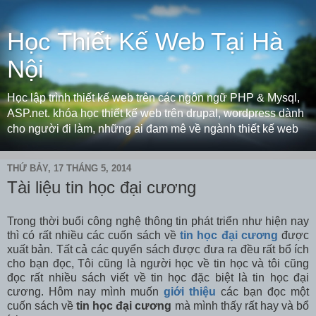
Học Thiết Kế Web Tại Hà
Nội
Học lập trình thiết kế web trên các ngôn ngữ PHP & Mysql,
ASP.net. khóa học thiết kế web trên drupal, wordpress dành
cho người đi làm, những ai đam mê về ngành thiết kế web
THỨ BẢY, 17 THÁNG 5, 2014
Tài liệu tin học đại cương
Trong thời buổi công nghệ thông tin phát triển như hiện nay
thì có rất nhiều các cuốn sách về
tin học đại cương
được
xuất bản. Tất cả các quyển sách được đưa ra đều rất bổ ích
cho bạn đọc, Tôi cũng là người học về tin học và tôi cũng
đọc rất nhiều sách viết về tin học đặc biệt là tin học đại
cương. Hôm nay mình muốn
giới thiệu
các bạn đọc một
cuốn sách về
tin học đại cương
mà mình thấy rất hay và bổ