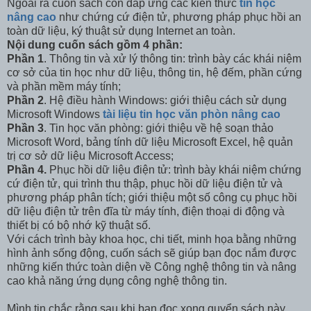
Ngoài ra cuốn sách còn đáp ứng các kiến thức
tin học
nâng cao
như chứng cứ điện tử, phương pháp phục hồi an
toàn dữ liệu, ký
thuật sử dụng Internet an toàn.
Nội dung cuốn sách gồm 4 phần:
Phần 1
. Thông tin và xử lý thông tin: trình bày các khái niệm
cơ sở của tin học như dữ liệu, thông tin, hệ đếm, phần cứng
và phần mềm máy tính;
Phần 2
. Hệ điều hành Windows: giới thiệu cách sử dụng
Microsoft Windows
tài liệu tin học văn phòn nâng cao
Phần 3
. Tin học văn phòng: giới thiệu về hệ soạn thảo
Microsoft Word, bảng tính dữ liệu Microsoft Excel, hệ quản
trị cơ sở dữ liệu Microsoft Access;
Phần 4.
Phục hồi dữ liệu điện tử: trình bày khái niệm chứng
cứ điện tử, qui trình thu thập, phục hồi dữ liệu điện tử và
phương pháp phân tích; giới thiệu một số công cụ phục hồi
dữ liệu điện tử trên đĩa từ máy tính, điện thoại di động và
thiết bị có bộ nhớ kỹ thuật số.
Với cách trình bày khoa học, chi tiết, minh họa bằng những
hình ảnh sống động, cuốn sách sẽ giúp bạn đọc nắm được
những kiến thức toàn diện về Công nghệ thông tin và nâng
cao khả năng ứng dụng công nghệ thông tin.
Mình tin chắc rằng sau khi bạn đọc xong quyển sách này