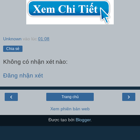
Unknown
vào lúc
01:08
Chia sẻ
Không có nhận xét nào:
Đăng nhận xét
‹
›
Trang chủ
Xem phiên bản web
Được tạo bởi
Blogger
.