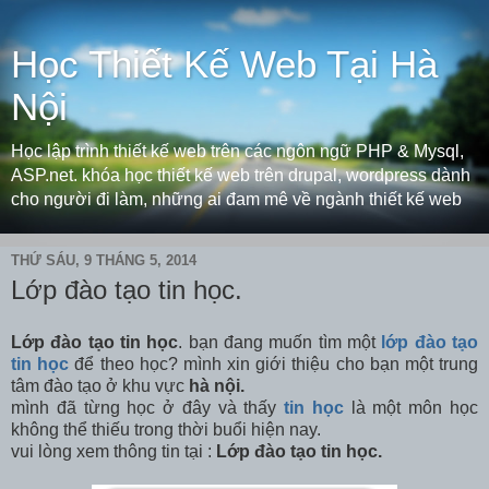
Học Thiết Kế Web Tại Hà
Nội
Học lập trình thiết kế web trên các ngôn ngữ PHP & Mysql,
ASP.net. khóa học thiết kế web trên drupal, wordpress dành
cho người đi làm, những ai đam mê về ngành thiết kế web
THỨ SÁU, 9 THÁNG 5, 2014
Lớp đào tạo tin học.
Lớp đào tạo tin học
. bạn đang muốn tìm một
lớp đào tạo
tin học
để theo học? mình xin giới thiệu cho bạn một trung
tâm đào tạo ở khu vực
hà nội.
mình đã từng học ở đây và thấy
tin học
là một môn học
không thể thiếu trong thời buổi hiện nay.
vui lòng xem thông tin tại :
Lớp đào tạo tin học.