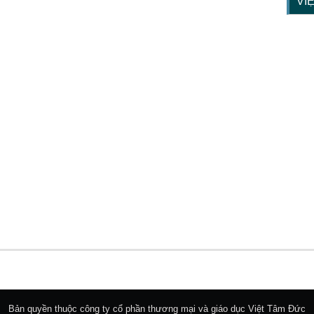
VI
Bản quyền thuộc công ty cổ phần thương mại và giáo dục Việt Tâm Đức