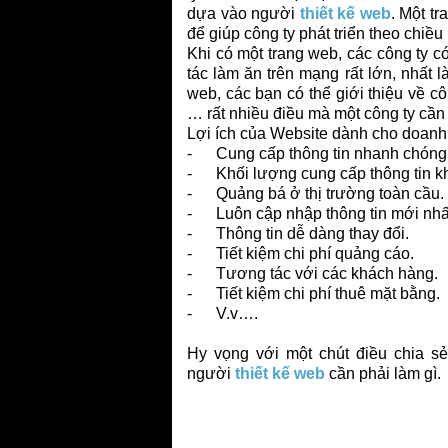
dựa vào người
thiết kế web
. Một t
để giúp công ty phát triển theo chiều
Khi có một trang web, các công ty c
tác làm ăn trên mạng rất lớn, nhất 
web, các bạn có thể giới thiệu về cô
… rất nhiều điều mà một công ty cần
Lợi ích của Website dành cho doanh
- Cung cấp thông tin nhanh chóng
- Khối lượng cung cấp thông tin k
- Quảng bá ở thị trường toàn cầu.
- Luôn cập nhập thông tin mới nhấ
- Thông tin dễ dàng thay đổi.
- Tiết kiệm chi phí quảng cáo.
- Tương tác với các khách hàng.
- Tiết kiệm chi phí thuê mặt bằng.
- V.v….
Hy vọng với một chút điều chia s
người
thiết kế web
cần phải làm gì.