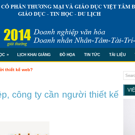
»
ỌC
LỊCH KHAI GIẢNG
ĐỒ HỌA
TIN TỨC
TÀI LIỆU
ời thiết kế web?
VI
p, công ty cần người thiết kế