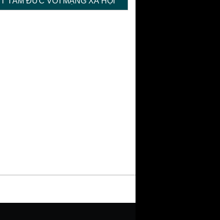
ỆT TÂM ĐỨC VỚI MẠNG XÃ HỘI