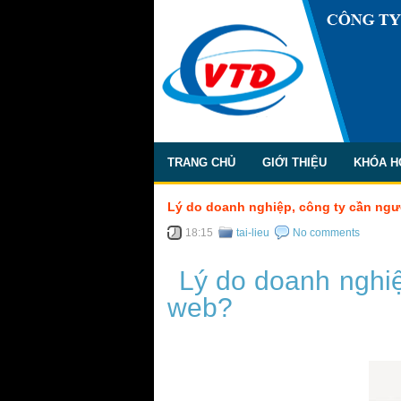
TRANG CHỦ
GIỚI THIỆU
KHÓA H
Lý do doanh nghiệp, công ty cần ngư
18:15
tai-lieu
No comments
Lý do doanh nghiệ
web?