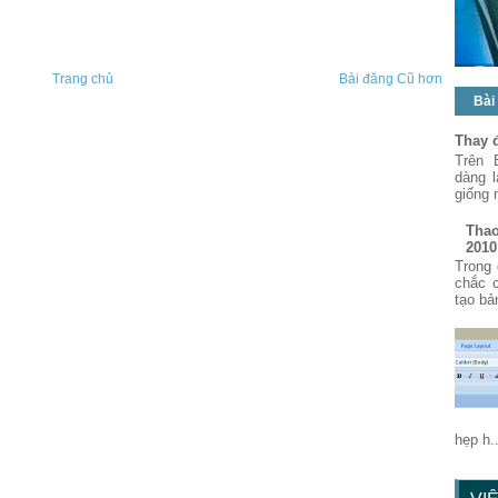
Trang chủ
Bài đăng Cũ hơn
Bài
Thay 
Trên 
dàng 
giống 
Thao
2010
Trong 
chắc 
tạo bả
hẹp h..