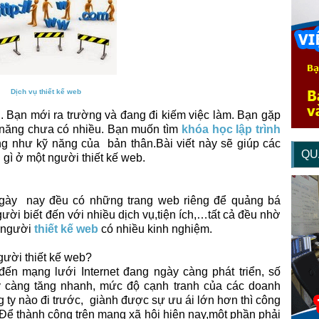
Dịch vụ thiết kế web
n. Bạn mới ra trường và đang đi kiếm việc làm. Bạn gặp
ỹ năng chưa có nhiều. Bạn muốn tìm
khóa học lập trình
g như kỹ năng của bản thân.Bài viết này sẽ giúp các
QU
 gì ở một người thiết kế web.
ngày nay đều có những trang web riêng để quảng bá
ời biết đến với nhiều dịch vụ,tiện ích,…tất cả đều nhờ
g người
thiết kế web
có nhiều kinh nghiệm.
gười thiết kế web?
đến mạng lưới Internet đang ngày càng phát triển, số
y càng tăng nhanh, mức độ cạnh tranh của các doanh
 ty nào đi trước, giành được sự ưu ái lớn hơn thì công
 Để thành công trên mạng xã hội hiện nay,một phần phải