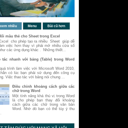
 xem nhiều
Menu
Bài cũ hơn
đổi màu thẻ cho Sheet trong Excel
Excel cho phép tạo ra nhiều Sheet giúp dễ
làm việc hơn thay vì phải mở nhiều cửa sổ
như các ứng dụng khác . Những thiết...
 tác nhanh với bảng (Table) trong Word
quá trình làm việc với Microsoft Word 2010,
chắn có lúc bạn phải sử dụng đến công cụ
ng. Việc thao tác với bảng nói chung ...
Điều chỉnh khoảng cách giữa các
chữ trong Word
Một tính năng khá thú vị trong Word
là cho phép bạn thay đổi khoảng
cách giữa các chữ trong văn bản
Word. Nhờ đó bạn có thể tùy ý thu
.