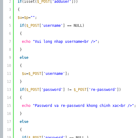
2
if
(isset(
$_POST
[
'adduser'
]))
3
{
4
$u
=
$p
=
""
;
5
if
(
$_POST
[
'username'
] == NULL)
6
{
7
echo
"Vui long nhap username<br />"
;
8
}
9
else
10
{
11
$u
=
$_POST
[
'username'
];
12
}
13
if
(
$_POST
[
'password'
] != 
$_POST
[
're-password'
])
14
{
15
echo
"Password va re-password khong chinh xac<br />"
;
16
}
17
else
18
{
19
if
(
$_POST
[
'password'
] == NULL )