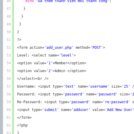
46
echo
"Da them thanh vien moi thanh cong"
;
47
}
48
}
49
}
50
}
51
?>
52
<form action=
'add_user.php'
method=
'POST'
>
53
Level: <select name=
'level'
>
54
<option value=
'1'
>Member</option>
55
<option value=
'2'
>Admin </option>
56
</select><br />
57
Username: <input type=
'text'
name=
'username'
size=
'25'
58
Password: <input type=
'password'
name=
'password'
size=
'
59
Re-Password: <input type=
'password'
name=
're-password'
60
<input type=
'submit'
name=
'adduser'
value=
'Add New User
61
</form>
62
<?php
63
}