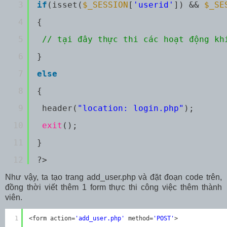
3
if
(isset(
$_SESSION
[
'userid'
]) && 
$_SE
4
{
5
// tại đây thực thi các hoạt động kh
6
}
7
else
8
{
9
header(
"location: login.php"
);
10
exit
();
11
}
12
?>
Như vậy, ta tạo trang add_user.php và đặt đoạn code trên,
đồng thời viết thêm 1 form thực thi công việc thêm thành
viên.
1
<form action=
'add_user.php'
method=
'POST'
>