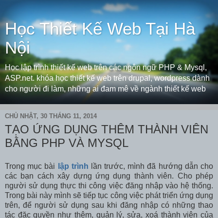
Học Thiết Kế Web Tại Hà
Nội
Học lập trình thiết kế web trên các ngôn ngữ PHP & Mysql,
ASP.net. khóa học thiết kế web trên drupal, wordpress dành
cho người đi làm, những ai đam mê về ngành thiết kế web
CHỦ NHẬT, 30 THÁNG 11, 2014
TẠO ỨNG DỤNG THÊM THÀNH VIÊN
BẰNG PHP VÀ MYSQL
Trong mục bài
lập trình
lần trước, mình đã hướng dẫn cho
các bạn cách xây dựng ứng dụng thành viên. Cho phép
người sử dụng thực thi công việc đăng nhập vào hệ thống.
Trong bài này mình sẽ tiếp tục công việc phát triển ứng dụng
trên, để người sử dụng sau khi đăng nhập có những thao
tác đặc quyền như thêm, quản lý, sửa, xoá thành viên của