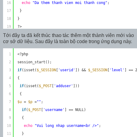
16
echo
"Da them thanh vien moi thanh cong"
;
17
}
18
}
19
?>
Tới đây ta đã kết thúc thao tác thêm một thành viên mới vào
cơ sở dữ liệu. Sau đây là toàn bộ code trong ứng dụng này.
1
<?php
2
session_start();
3
if
(isset(
$_SESSION
[
'userid'
]) && 
$_SESSION
[
'level'
] == 
4
{
5
if
(isset(
$_POST
[
'adduser'
]))
6
{
7
$u
= 
$p
=
""
;
8
if
(
$_POST
[
'username'
] == NULL)
9
{
10
echo
"Vui long nhap username<br />"
;
11
}