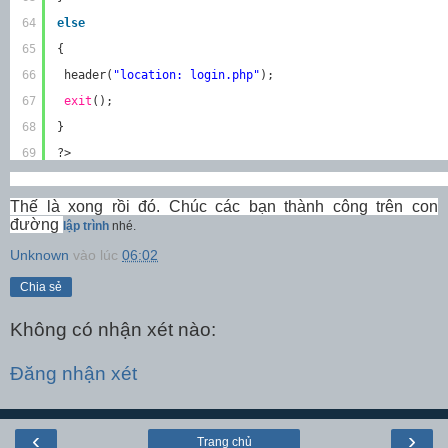
64
else
65
{
66
header(
"location: login.php"
);
67
exit
();
68
}
69
?>                                                     
Thế là xong rồi đó. Chúc các bạn thành công trên con
đường
lập trình
nhé.
Unknown
vào lúc
06:02
Chia sẻ
Không có nhận xét nào:
Đăng nhận xét
‹
›
Trang chủ