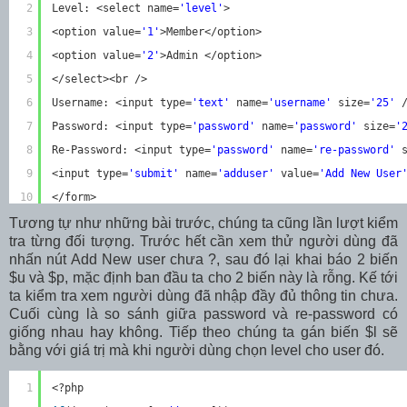
2
Level: <select name=
'level'
>
3
<option value=
'1'
>Member</option>
4
<option value=
'2'
>Admin </option>
5
</select><br />
6
Username: <input type=
'text'
name=
'username'
size=
'25'
7
Password: <input type=
'password'
name=
'password'
size=
'
8
Re-Password: <input type=
'password'
name=
're-password'
9
<input type=
'submit'
name=
'adduser'
value=
'Add New User
10
</form>
Tương tự như những bài trước, chúng ta cũng lần lượt kiểm
tra từng đối tượng. Trước hết cần xem thử người dùng đã
nhấn nút Add New user chưa ?, sau đó lại khai báo 2 biến
$u và $p, mặc định ban đầu ta cho 2 biến này là rỗng. Kế tới
ta kiểm tra xem người dùng đã nhập đầy đủ thông tin chưa.
Cuối cùng là so sánh giữa password và re-password có
giống nhau hay không. Tiếp theo chúng ta gán biến $l sẽ
bằng với giá trị mà khi người dùng chọn level cho user đó.
1
<?php