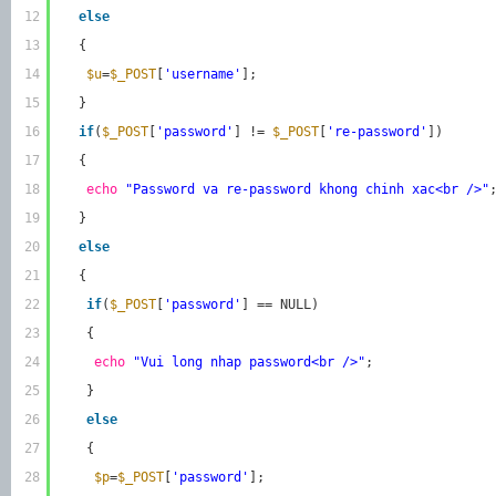
12
else
13
{
14
$u
=
$_POST
[
'username'
];
15
}
16
if
(
$_POST
[
'password'
] != 
$_POST
[
're-password'
])
17
{
18
echo
"Password va re-password khong chinh xac<br />"
19
}
20
else
21
{
22
if
(
$_POST
[
'password'
] == NULL)
23
{
24
echo
"Vui long nhap password<br />"
;
25
}
26
else
27
{
28
$p
=
$_POST
[
'password'
];