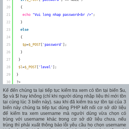
20
{
21
echo
"Vui long nhap password<br />"
;
22
}
23
else
24
{
25
$p
=
$_POST
[
'password'
];
26
}
27
}
28
$l
=
$_POST
[
'level'
];
29
}
30
?>
Kế đến chúng ta lại tiếp tục kiểm tra xem có tồn tại biến $u,
$p và $l hay không (chỉ khi người dùng nhập liệu thì mới tồn
tại cùng lúc 3 biến này). sau khi đã kiểm tra sự tồn tại của 3
biến này chúng ta tiếp tục dùng PHP kết nối cơ sở dữ liệu
để kiểm tra xem username mà người dùng vừa chọn có
trùng với username khác trong cơ sở dữ liệu chưa. nếu
trùng thì phải xuất thông báo lỗi yêu cầu họ chọn username