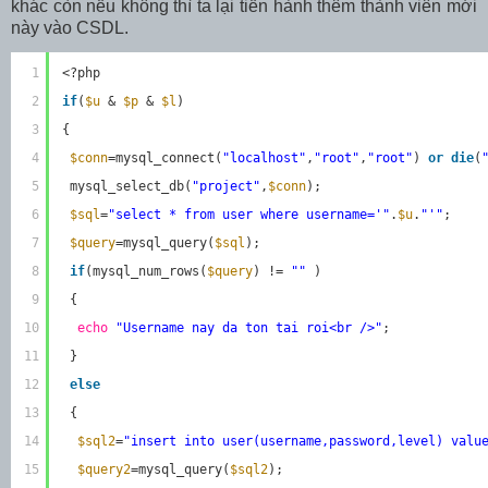
khác còn nếu không thì ta lại tiến hành thêm thành viên mới
này vào CSDL.
1
<?php
2
if
(
$u
& 
$p
& 
$l
)
3
{
4
$conn
=mysql_connect(
"localhost"
,
"root"
,
"root"
) 
or
die
(
5
mysql_select_db(
"project"
,
$conn
);
6
$sql
=
"select * from user where username='"
.
$u
.
"'"
;
7
$query
=mysql_query(
$sql
);
8
if
(mysql_num_rows(
$query
) != 
""
)
9
{
10
echo
"Username nay da ton tai roi<br />"
;
11
}
12
else
13
{
14
$sql2
=
"insert into user(username,password,level) valu
15
$query2
=mysql_query(
$sql2
);