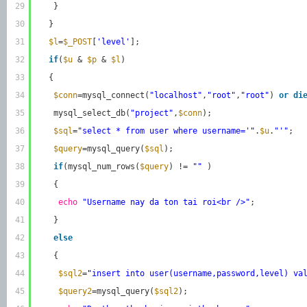
29
}
30
}
31
$l
=
$_POST
[
'level'
];
32
if
(
$u
& 
$p
& 
$l
)
33
{
34
$conn
=mysql_connect(
"localhost"
,
"root"
,
"root"
) 
or
di
35
mysql_select_db(
"project"
,
$conn
);
36
$sql
=
"select * from user where username='"
.
$u
.
"'"
;
37
$query
=mysql_query(
$sql
);
38
if
(mysql_num_rows(
$query
) != 
""
)
39
{
40
echo
"Username nay da ton tai roi<br />"
;
41
}
42
else
43
{
44
$sql2
=
"insert into user(username,password,level) va
45
$query2
=mysql_query(
$sql2
);