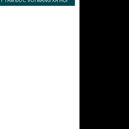
ỆT TÂM ĐỨC VỚI MẠNG XÃ HỘI