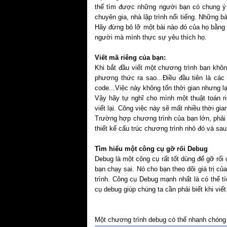
thể tìm được những người bạn có chung ý 
chuyên gia, nhà lập trình nổi tiếng. Những b
Hãy đừng bỏ lỡ một bài nào đó của họ bằng 
người mà mình thực sự yêu thích họ.
Viết mã riêng của bạn:
Khi bắt đầu viết một chương trình bạn không
phương thức ra sao...Điều đầu tiên là cá
code...Việc này không tốn thời gian nhưng l
Vậy hãy tự nghĩ cho mình một thuật toán ri
viết lại. Công việc này sẽ mất nhiều thời gia
Trường hợp chương trình của bạn lớn, phải 
thiết kế cấu trúc chương trình nhỏ đó và sau
Tìm hiểu một công cụ gỡ rối Debug
Debug là một công cụ rất tốt dùng để gỡ rối
bạn chạy sai. Nó cho bạn theo dõi giá trị c
trình. Công cụ Debug mạnh nhất là có thể t
cụ debug giúp chúng ta cần phải biết khi viế
Một chương trình debug có thể nhanh chóng 