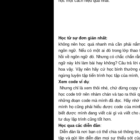
học một cách hiệu quả nhất.
Học từ sự đơn giản nhất:
không nên học quá nhanh mà cần phải nắm 
ngôn ngữ. Nếu có một ai đó trong lớp thao t
hồi về ngôn ngữ đó. Nhưng có chắc chắn rằ
ngữ này khi làm bài hay không? Câu trả lời
hoa vậy. Vậy nên hãy cứ học bình thường c
ngừng luyện tập tiến trình học tập của mình, 
Xem code ví dụ
:
Nhưng chỉ là xem thôi nhé, chứ đừng copy v
học code trở nên nhàm chán và tạo ra thói qu
những đoạn code mà mình đã đọc. Hãy nhớ là
mình họ cũng phải hiểu được code của mình
biết được mình đang viết cái gì và viết cho
tư duy lập trình cũng tốt hơn.
Học qua các diễn đàn
:
Diễn đàn là nơi bạn có thể chia sẻ thông tin
tập và gửi lên diễn đàn mọi sự thiếu sót 