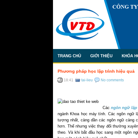
TRANG CHỦ
GIỚI THIỆU
KHÓA H
Phương pháp học lập trình hiệu quả
18:41
tai-lieu
No comments
Các
ngôn ngữ lập 
ngành Khoa học máy tính. Các ngôn ngữ lậ
tượng nhất, càng dần các ngôn ngữ càng c
hơn. Thế nhưng việc thay đổi thường xuyên 
theo. Và khi bắt đầu học sang một ngôn n