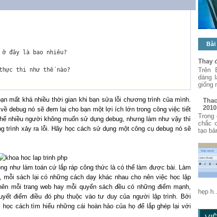
Bài
 ở đây là bao nhiêu?    

Thay 
Trên 
thực thi như thế nào?   

dàng 
giống 
ạn mất khá nhiều thời gian khi bạn sửa lỗi chương trình của mình.
Thao
2010
 debug nó sẽ đem lại cho bạn một lợi ích lớn trong công việc tiết
Trong 
ó thể nhiều người không muốn sử dụng debug, nhưng làm như vậy thì
chắc 
ng trình xảy ra lỗi. Hãy học cách sử dụng một công cụ debug nó sẽ
tạo bả
ng như làm toán cứ lắp ráp công thức là có thể làm được bài. Làm
 mỗi sách lại có những cách dạy khác nhau cho nên việc học lập
y nên mỗi trang web hay mỗi quyển sách đều có những điểm mạnh,
hẹp h..
uyết điểm điều đó phụ thuộc vào tư duy của người lập trình. Bởi
 học cách tìm hiểu những cái hoàn hảo của họ để lắp ghép lại với