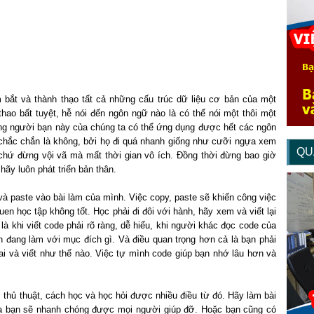
bắt và thành thạo tất cả những cấu trúc dữ liệu cơ bản của một
hao bất tuyệt, hễ nói đến ngôn ngữ nào là có thể nói một thôi một
ng người bạn này của chúng ta có thể ứng dụng được hết các ngôn
 chắc chắn là không, bởi họ đi quá nhanh giống như cưỡi ngựa xem
QU
hứ đừng vội vã mà mất thời gian vô ích. Đồng thời đừng bao giờ
hãy luôn phát triển bản thân.
à paste vào bài làm của mình. Việc copy, paste sẽ khiến công việc
en học tập không tốt. Học phải đi đôi với hành, hãy xem và viết lại
 khi viết code phải rõ ràng, dễ hiểu, khi người khác đọc code của
 đang làm với mục đích gì. Và điều quan trọng hơn cả là bạn phải
 ai và viết như thế nào. Việc tự mình code giúp bạn nhớ lâu hơn và
, thủ thuật, cách học và học hỏi được nhiều điều từ đó. Hãy làm bài
của bạn sẽ nhanh chóng được mọi người giúp đỡ. Hoặc bạn cũng có