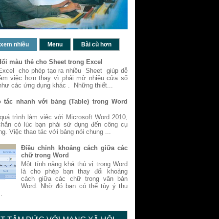
 xem nhiều
Menu
Bài cũ hơn
đổi màu thẻ cho Sheet trong Excel
Excel cho phép tạo ra nhiều Sheet giúp dễ
làm việc hơn thay vì phải mở nhiều cửa sổ
như các ứng dụng khác . Những thiết...
 tác nhanh với bảng (Table) trong Word
quá trình làm việc với Microsoft Word 2010,
chắn có lúc bạn phải sử dụng đến công cụ
ng. Việc thao tác với bảng nói chung ...
Điều chỉnh khoảng cách giữa các
chữ trong Word
Một tính năng khá thú vị trong Word
là cho phép bạn thay đổi khoảng
cách giữa các chữ trong văn bản
Word. Nhờ đó bạn có thể tùy ý thu
.