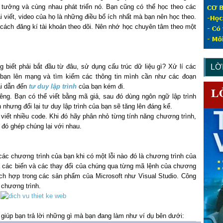
tưởng và cùng nhau phát triển nó. Bạn cũng có thể học theo các
ài viết, video của họ là những điều bổ ích nhất mà bạn nên học theo.
cách đăng kí tài khoản theo dõi. Nên nhớ học chuyên tâm theo một
 biết phải bắt đầu từ đâu, sử dụng cấu trúc dữ liệu gì? Xử lí các
LỜ
c bạn lên mạng và tìm kiếm các thông tin mình cần như các đoạn
ại dẫn đến
tư duy lập trình
của bạn kém đi.
êng. Bạn có thể viết bằng mã giả, sau đó dùng ngôn ngữ lập trình
n nhưng đổi lại tư duy lập trình của bạn sẽ tăng lên đáng kể.
viết nhiều code. Khi đó hãy phân nhỏ từng tính năng chương trình,
 đó ghép chúng lại với nhau.
 các chương trình của bạn khi có một lỗi nào đó là chương trình của
ủa các biến và các thay đổi của chúng qua từng mã lệnh của chương
ích hợp trong các sản phẩm của Microsoft như Visual Studio. Công
t chương trình.
giúp bạn trả lời những gì mà bạn đang làm như ví dụ bên dưới: