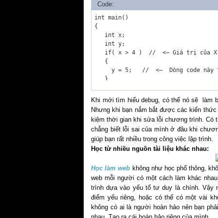
Code:
int main()

{   

   int x;    

   int y;    

   if( x > 4 )  //  <— Giá trị của X
   {        

     y = 5;   //  <—  Dòng code này 
   }

}
Khi mới tìm hiểu debug, có thể nó sẽ làm b
Nhưng khi bạn nắm bắt được các kiến thức về
kiệm thời gian khi sửa lỗi chương trình. C
chẳng biết lỗi sai của mình ở đâu khi chươ
giúp bạn rất nhiều trong công việc lập trình.
Học từ nhiều nguồn tài liệu khác nhau:
Học làm web
không như học phổ thông, khô
web mỗi người có một cách làm khác nhau,
trình dựa vào yếu tố tư duy là chính. Vậ
điểm yếu riêng, hoặc có thể có một vài kh
không có ai là người hoàn hảo nên bạn phải
nhau. Tạo ra cái hoàn hảo riêng của mình.