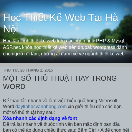
Học Thiết Kế Web Tại Hà
Nội
Học lập trình thiết kế web trên các ngôn ngữ PHP & Mysql,
ASP.net. khóa học thiết kế web trên drupal, wordpress dành
cho người đi làm, những ai đam mê về ngành thiết kế web
THỨ TƯ, 28 THÁNG 1, 2015
MỘT SỐ THỦ THUẬT HAY TRONG
WORD
Để thao tác nhanh và làm việc hiệu quả trong Microsoft
Word
daytinhocvanphong.com
xin giới thiệu đến các bạn
một số thủ thuật hay sau:
Xóa nhanh các định dạng về font
Để trả lại nhanh về thuộc tính văn bản mặc định ban đầu
bạn có thể áp dụng chiêu thức sau: Bấm Ctrl + A để chọn hết