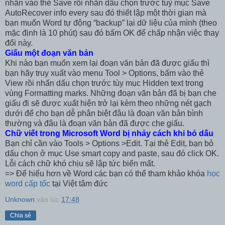
nhấn vào thẻ Save rồi nhấn dấu chọn trước tuỳ mục Save
AutoRecover info every sau đó thiết lập một thời gian mà
bạn muốn Word tự động “backup” lại dữ liệu của mình (theo
mặc định là 10 phút) sau đó bấm OK để chấp nhận việc thay
đổi này.
Giấu một đoạn văn bản
Khi nào bạn muốn xem lại đoạn văn bản đã được giấu thì
bạn hãy truy xuất vào menu Tool > Options, bấm vào thẻ
View rồi nhấn dấu chọn trước tùy mục Hidden text trong
vùng Formatting marks. Những đoạn văn bản đã bị bạn che
giấu đi sẽ được xuất hiện trở lại kèm theo những nét gạch
dưới để cho bạn dễ phân biệt đâu là đoạn văn bản bình
thường và đâu là đoạn văn bản đã được che giấu.
Chữ viết trong Microsoft Word bị nhảy cách khi bỏ dấu
Bạn chỉ cần vào Tools > Options >Edit. Tại thẻ Edit, bạn bỏ
dấu chọn ở mục Use smart copy and paste, sau đó click OK.
Lỗi cách chữ khó chịu sẽ lập tức biến mất.
=> Để hiểu hơn về Word các bạn có thể tham khảo khóa
học
word cấp tốc
tại Việt tâm đức
Unknown
vào lúc
17:48
Chia sẻ