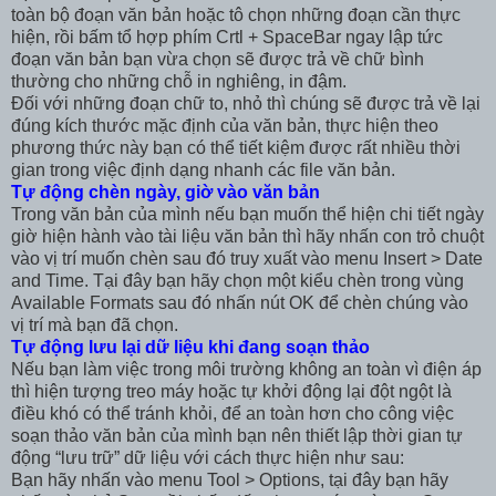
toàn bộ đoạn văn bản hoặc tô chọn những đoạn cần thực
hiện, rồi bấm tổ hợp phím Crtl + SpaceBar ngay lập tức
đoạn văn bản bạn vừa chọn sẽ được trả về chữ bình
thường cho những chỗ in nghiêng, in đậm.
Đối với những đoạn chữ to, nhỏ thì chúng sẽ được trả về lại
đúng kích thước mặc định của văn bản, thực hiện theo
phương thức này bạn có thể tiết kiệm được rất nhiều thời
gian trong việc định dạng nhanh các file văn bản.
Tự động chèn ngày, giờ vào văn bản
Trong văn bản của mình nếu bạn muốn thể hiện chi tiết ngày
giờ hiện hành vào tài liệu văn bản thì hãy nhấn con trỏ chuột
vào vị trí muốn chèn sau đó truy xuất vào menu Insert > Date
and Time. Tại đây bạn hãy chọn một kiểu chèn trong vùng
Available Formats sau đó nhấn nút OK để chèn chúng vào
vị trí mà bạn đã chọn.
Tự động lưu lại dữ liệu khi đang soạn thảo
Nếu bạn làm việc trong môi trường không an toàn vì điện áp
thì hiện tượng treo máy hoặc tự khởi động lại đột ngột là
điều khó có thể tránh khỏi, để an toàn hơn cho công việc
soạn thảo văn bản của mình bạn nên thiết lập thời gian tự
động “lưu trữ” dữ liệu với cách thực hiện như sau:
Bạn hãy nhấn vào menu Tool > Options, tại đây bạn hãy