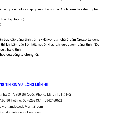
ời khác qua email và cấp quyền cho người đó chỉ xem hay được phép
rực tiếp tập tin)
)
n truy cập bảng tính trên SkyDrive, bạn chú ý bấm Create tại dòng
 thì khi bấm vào liên kết, người khác chỉ được xem bảng tính. Nếu
sửa bảng tính.
ọc của công ty chúng tôi:
NG TIN XIN VUI LÒNG LIÊN HỆ
a nhà CT.A 789 Bộ Quốc Phòng, Mỹ đình, Hà Nội
7.98.96 Hotline: 0975252437 - 0942459521
: viettamduc.edu@gmail.com
ite
: daytinhocvanphong.com