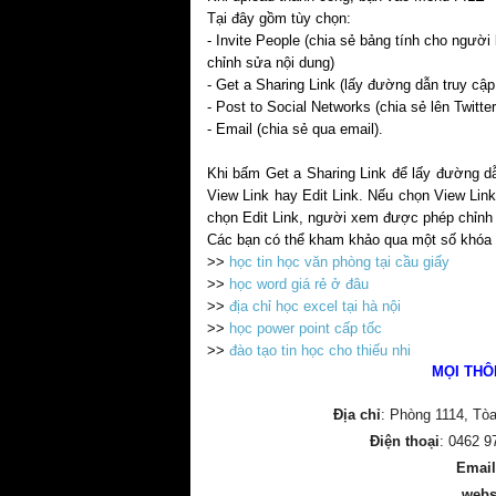
Tại đây gồm tùy chọn:
- Invite People (chia sẻ bảng tính cho ngư
chỉnh sửa nội dung)
- Get a Sharing Link (lấy đường dẫn truy cập t
- Post to Social Networks (chia sẻ lên Twitter
- Email (chia sẻ qua email).
Khi bấm Get a Sharing Link để lấy đường dẫ
View Link hay Edit Link. Nếu chọn View Link
chọn Edit Link, người xem được phép chỉnh 
Các bạn có thể kham khảo qua một số khóa h
>>
học tin học văn phòng tại cầu giấy
>>
học word giá rẻ ở đâu
>>
địa chỉ học excel tại hà nội
>>
học power point cấp tốc
>>
đào tạo tin học cho thiếu nhi
MỌI THÔ
Địa chỉ
: Phòng 1114, Tò
Điện thoại
: 0462 9
Email
webs