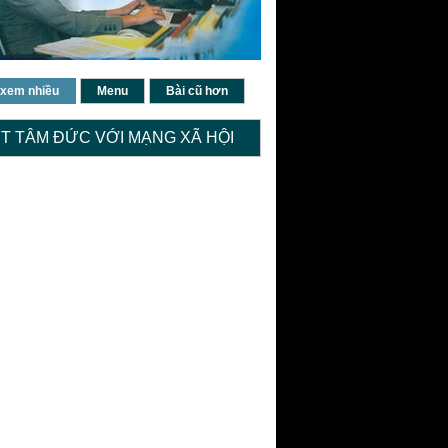
 xem nhiều
Menu
Bài cũ hơn
ỆT TÂM ĐỨC VỚI MẠNG XÃ HỘI