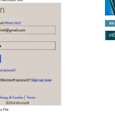
n Microsoft mới.
Bài
VI
u File