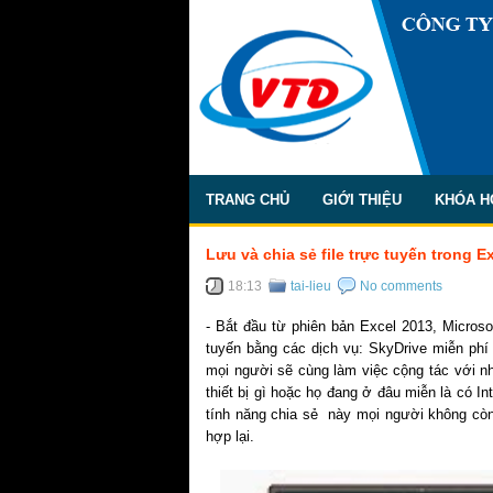
TRANG CHỦ
GIỚI THIỆU
KHÓA H
Lưu và chia sẻ file trực tuyến trong E
18:13
tai-lieu
No comments
- Bắt đầu từ phiên bản Excel 2013, Microso
tuyến bằng các dịch vụ: SkyDrive miễn phí
mọi người sẽ cùng làm việc cộng tác với n
thiết bị gì hoặc họ đang ở đâu miễn là có In
tính năng chia sẻ này mọi người không còn 
hợp lại.