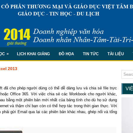
»
ỌC
LỊCH KHAI GIẢNG
ĐỒ HỌA
TIN TỨC
TÀI LIỆU
xcel 2013
ft đã cho phép người dùng có thể dễ dàng lưu và chia sẻ file trực
VI
 hoặc Office 365. Với việc chia sẻ các Workbook cho người khác,
hau bằng một phiên bản mới nhất của bảng tính cho dù họ sử dụng
ternet và thậm chí bạn còn có thể hợp tác trong thời gian thực. Với
phải gửi Email qua lại các phiên bản khác nhau, ghép nối và tổng