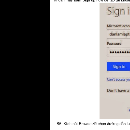
khoản, hãy bấm Sign up now để tạo tài khoả
- B6: Kích nút Browse để chọn đường dẫn lư