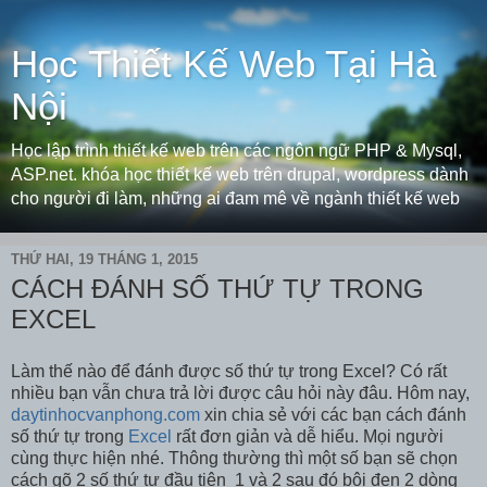
Học Thiết Kế Web Tại Hà
Nội
Học lập trình thiết kế web trên các ngôn ngữ PHP & Mysql,
ASP.net. khóa học thiết kế web trên drupal, wordpress dành
cho người đi làm, những ai đam mê về ngành thiết kế web
THỨ HAI, 19 THÁNG 1, 2015
CÁCH ĐÁNH SỐ THỨ TỰ TRONG
EXCEL
Làm thế nào để đánh được số thứ tự trong Excel? Có rất
nhiều bạn vẫn chưa trả lời được câu hỏi này đâu. Hôm nay,
daytinhocvanphong.com
xin chia sẻ với các bạn cách đánh
số thứ tự trong
Excel
rất đơn giản và dễ hiểu. Mọi người
cùng thực hiện nhé. Thông thường thì một số bạn sẽ chọn
cách gõ 2 số thứ tự đầu tiên 1 và 2 sau đó bôi đen 2 dòng