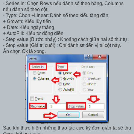
- Series in: Chọn Rows nếu đánh số theo hàng, Columns
nếu đánh số theo cột.
- Type: Chọn +Linear: Đánh số theo kiểu tăng dần
+ Growth: Kiểu lũy tiến
+ Date: Kiểu ngày tháng
+ AutoFill: Kiểu tự động điền
- Step value (Bước nhảy) : Khoảng cách giữa hai số thứ tự.
- Stop value (Giá trị cuối) : Chỉ đánh stt đến vị trí cột này.
Ấn chọn Ok là xong.
Sau khi thực hiện những thao tác cực kỳ đơn giản ta sẽ thu
được kết quả sau :